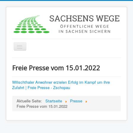
Navigation
an/aus
Home
Freie Presse vom 15.01.2022
Karte
Ziele
Wilischthaler Anwohner erzielen Erfolg im Kampf um ihre
Zufahrt | Freie Presse - Zschopau
Weg melden
Aktuelle Seite:
Startseite
Presse
Recht
Freie Presse vom 15.01.2022
FAQ
Presse
Verein